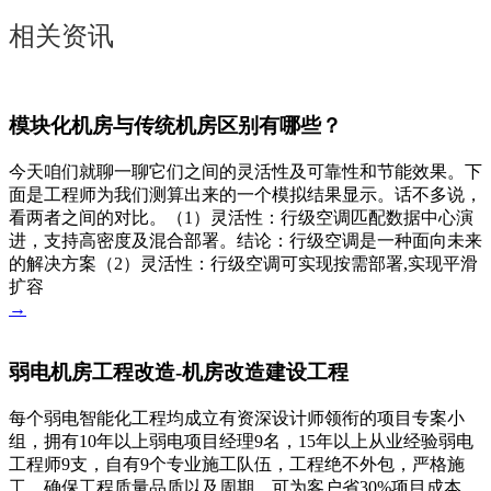
相关资讯
模块化机房与传统机房区别有哪些？
今天咱们就聊一聊它们之间的灵活性及可靠性和节能效果。下
面是工程师为我们测算出来的一个模拟结果显示。话不多说，
看两者之间的对比。（1）灵活性：行级空调匹配数据中心演
进，支持高密度及混合部署。结论：行级空调是一种面向未来
的解决方案（2）灵活性：行级空调可实现按需部署,实现平滑
扩容
→
弱电机房工程改造-机房改造建设工程
每个弱电智能化工程均成立有资深设计师领衔的项目专案小
组，拥有10年以上弱电项目经理9名，15年以上从业经验弱电
工程师9支，自有9个专业施工队伍，工程绝不外包，严格施
工，确保工程质量品质以及周期。可为客户省30%项目成本，