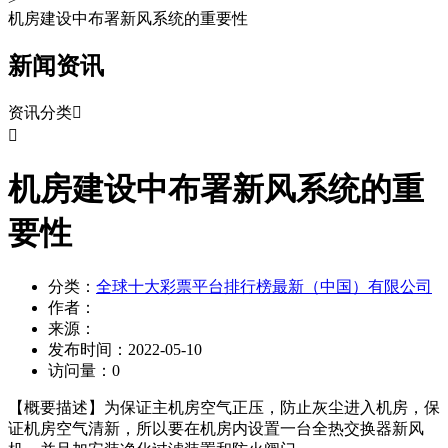
机房建设中布署新风系统的重要性
新闻资讯
资讯分类


机房建设中布署新风系统的重
要性
分类：
全球十大彩票平台排行榜最新（中国）有限公司
作者：
来源：
发布时间：
2022-05-10
访问量：
0
【概要描述】
为保证主机房空气正压，防止灰尘进入机房，保
证机房空气清新，所以要在机房内设置一台全热交换器新风