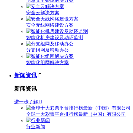
信息安全整体解决方案
安全云解决方案
安全无线网络建设方案
智能化机房建设及动环监测
分支组网及移动办公
智能化组网解决方案
新闻资讯

新闻资讯
进一步了解

全球十大彩票平台排行榜最新（中国）有限公司
行业新闻