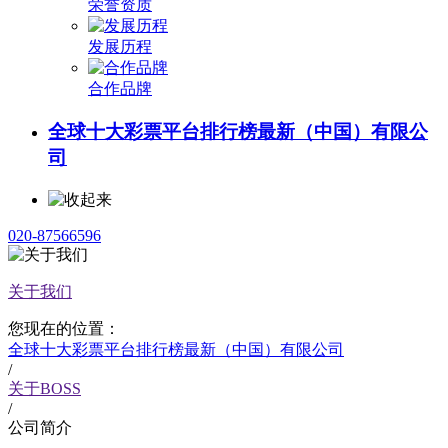
荣誉资质
发展历程
合作品牌
全球十大彩票平台排行榜最新（中国）有限公
司
020-87566596
关于我们
您现在的位置：
全球十大彩票平台排行榜最新（中国）有限公司
/
关于BOSS
/
公司简介