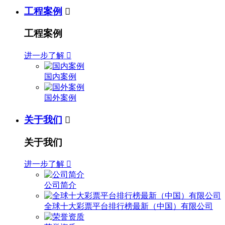
工程案例

工程案例
进一步了解

国内案例
国外案例
关于我们

关于我们
进一步了解

公司简介
全球十大彩票平台排行榜最新（中国）有限公司