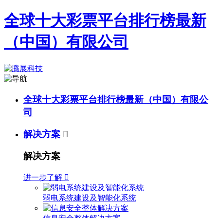
全球十大彩票平台排行榜最新
（中国）有限公司
全球十大彩票平台排行榜最新（中国）有限公
司
解决方案

解决方案
进一步了解

弱电系统建设及智能化系统